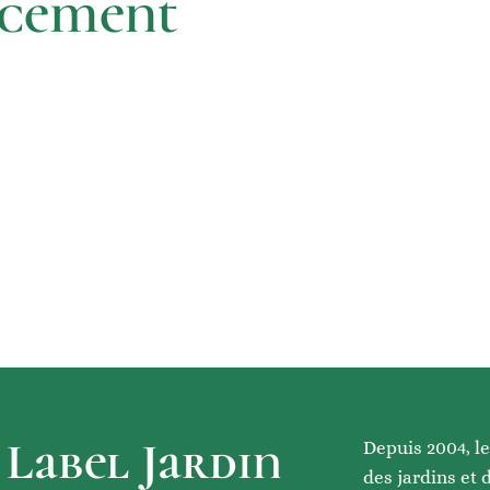
acement
Label Jardin
Depuis 2004, le
des jardins et 