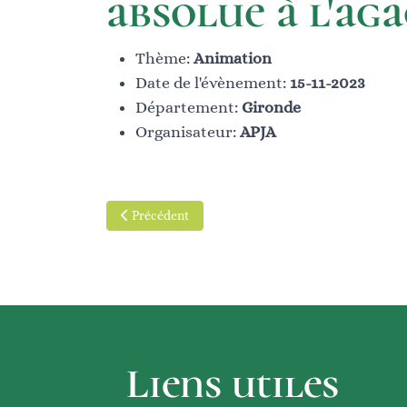
absolue à l'ag
Thème:
Animation
Date de l'évènement:
15-11-2023
Département:
Gironde
Organisateur:
APJA
Article précédent : JARDINS DE TOSCANE
Précédent
Liens utiles