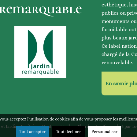
remarquable
esthétique, his
publics ou priv
monuments ou d
formidable outi
plus beaux jard
Ce label nation
chargé de la C
renouvelable.
En savoir pl
, vous acceptez l'utilisation de cookies afin de vous proposer les meilleurs
 et Jardins Aquitaine -
Mentions Légales
-
Plan du site
- Site réalisé par
To
Tout accepter
Tout décliner
Personnaliser