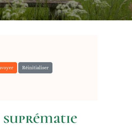
nvoyer
Réinitialiser
a suprématie